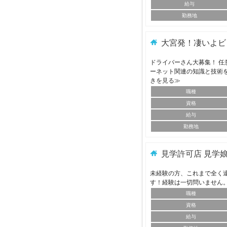
給与
勤務地
大宮発！凄いよビ
ドライバーさん大募集！ 任
ーネット関連の知識と技術
きを見る≫
職種
資格
給与
勤務地
見学許可店 見学
未経験の方、これまで全く
す！経験は一切問いません
職種
資格
給与