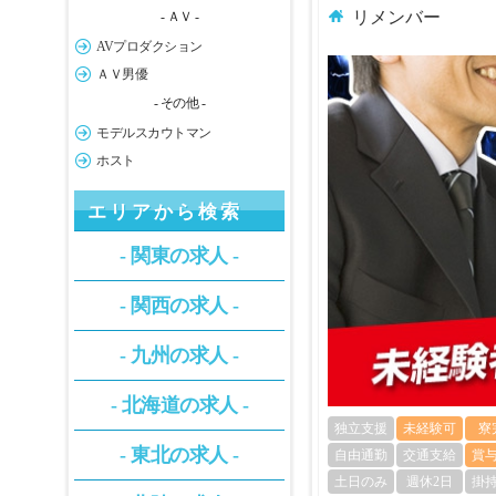
リメンバー
- ＡＶ -
AVプロダクション
ＡＶ男優
- その他 -
モデルスカウトマン
ホスト
エリアから検索
- 関東の求人 -
- 関西の求人 -
- 九州の求人 -
- 北海道の求人 -
独立支援
未経験可
寮
- 東北の求人 -
自由通勤
交通支給
賞
土日のみ
週休2日
掛