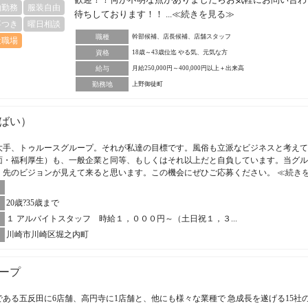
由勤務
服装自由
待ちしております！！ ...
≪続きを見る≫
事つき
曜日相談
職種
幹部候補、店長候補、店舗スタッフ
近職場
資格
18歳～43歳位迄 やる気、元気な方
給与
月給250,000円～400,000円以上＋出来高
勤務地
上野御徒町
ばい）
大手、トゥルースグループ。それが私達の目標です。風俗も立派なビジネスと考えて
面・福利厚生）も、一般企業と同等、もしくはそれ以上だと自負しています。当グル
、先のビジョンが見えて来ると思います。この機会にぜひご応募ください。
≪続き
20歳?35歳まで
１ アルバイトスタッフ 時給１，０００円～（土日祝１，３...
川崎市川崎区堀之内町
ープ
ある五反田に6店舗、高円寺に1店舗と、他にも様々な業種で 急成長を遂げる15社