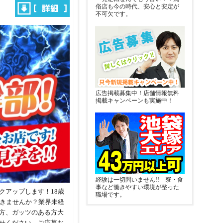
俗店も今の時代、安心と安定が
不可欠です。
広告掲載募集中！店舗情報無料
掲載キャンペーンも実施中！
経験は一切問いません!! 寮・食
事など働きやすい環境が整った
クアップします！18歳
職場です。
働きませんか？業界未経
方、ガッツのある方大
せください。ご応募お