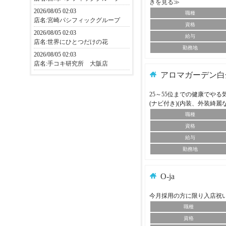
きを見る≫
2026/08/05 02:03
職種
店名:
宮崎パシフィックグループ
資格
2026/08/05 02:03
給与
店名:
世界にひとつだけの花
勤務地
2026/08/05 02:03
店名:
手コキ研究所 大阪店
アロマガーデン白
25～55位までの健康でや
(ナビ付き)(内装、外装綺麗
職種
資格
給与
勤務地
O-ja
今月採用の方に限り入店祝
職種
資格