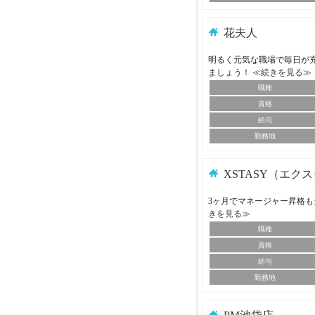
花夫人
明るく元気な職場で毎日が
ましょう！
≪続きを見る≫
職種
資格
給与
勤務地
XSTASY（エク
3ヶ月でマネージャー昇格も
きを見る≫
職種
資格
給与
勤務地