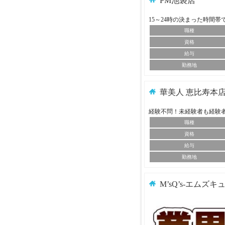
PM池袋店
15～24時の決まった時間
職種
資格
給与
勤務地
華美人 恵比寿本
経験不問！未経験者も経験
職種
資格
給与
勤務地
M’sQ’s-エムズキ