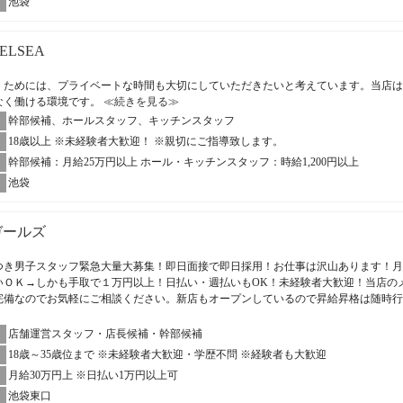
池袋
HELSEA
くためには、プライベートな時間も大切にしていただきたいと考えています。当店は
なく働ける環境です。
≪続きを見る≫
幹部候補、ホールスタッフ、キッチンスタッフ
18歳以上 ※未経験者大歓迎！ ※親切にご指導致します。
幹部候補：月給25万円以上 ホール・キッチンスタッフ：時給1,200円以上
池袋
ガールズ
つき男子スタッフ緊急大量大募集！即日面接で即日採用！お仕事は沢山あります！月
いＯＫ→しかも手取で１万円以上！日払い・週払いもOK！未経験者大歓迎！当店の
完備なのでお気軽にご相談ください。新店もオープンしているので昇給昇格は随時
店舗運営スタッフ・店長候補・幹部候補
18歳～35歳位まで ※未経験者大歓迎・学歴不問 ※経験者も大歓迎
月給30万円上 ※日払い1万円以上可
池袋東口