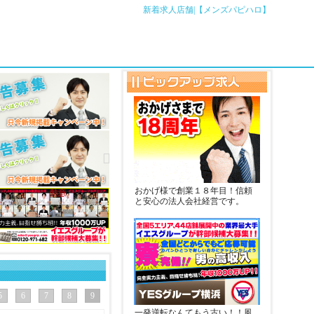
新着求人店舗|【メンズパピハロ】
おかげ様で創業１８年目！信頼
と安心の法人会社経営です。
5
6
7
8
9
一発逆転なんてもう古い！！風