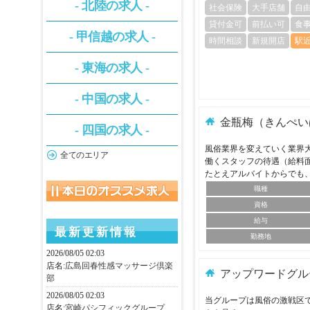
- 北陸の求人 -
社会保険
大手店舗
自
貸付金可
前払い可
食
- 甲信越の求人 -
時間相談
新規開店
駅
- 東海の求人 -
- 中国の求人 -
金瓶梅（きんぺい
- 四国の求人 -
風俗業界を変えていく業界
全てのエリア
働くスタッフの待遇（給料
たとえアルバイトからでも
職種
資格
給与
最新更新情報
勤務地
2026/08/05 02:03
店名:
広島回春性感マッサージ倶楽
アップワードグル
部
2026/08/05 02:03
当グループは風俗の激戦区で
店名:
宮崎パシフィックグループ