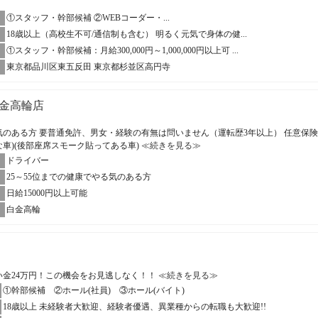
①スタッフ・幹部候補 ②WEBコーダー・...
18歳以上（高校生不可/通信制も含む） 明るく元気で身体の健...
①スタッフ・幹部候補：月給300,000円～1,000,000円以上可 ...
東京都品川区東五反田 東京都杉並区高円寺
金高輪店
る気のある方 要普通免許、男女・経験の有無は問いません（運転歴3年以上） 任意保
な車)(後部座席スモーク貼ってある車)
≪続きを見る≫
ドライバー
25～55位までの健康でやる気のある方
日給15000円以上可能
白金高輪
い金24万円！この機会をお見逃しなく！！
≪続きを見る≫
①幹部候補 ②ホール(社員) ③ホール(バイト)
18歳以上 未経験者大歓迎、経験者優遇、異業種からの転職も大歓迎!!