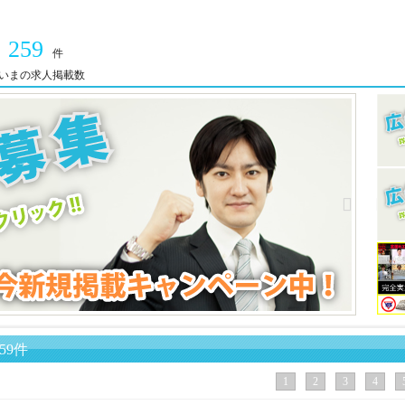
259
件
いまの求人掲載数
59件
1
2
3
4