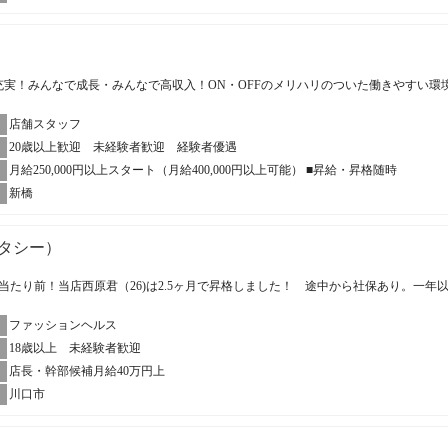
充実！みんなで成長・みんなで高収入！ON・OFFのメリハリのついた働きやすい環
店舗スタッフ
20歳以上歓迎 未経験者歓迎 経験者優遇
月給250,000円以上スタート（月給400,000円以上可能） ■昇給・昇格随時
新橋
スタシー）
当たり前！当店西原君（26)は2.5ヶ月で昇格しました！ 途中から社保あり。一年
ファッションヘルス
18歳以上 未経験者歓迎
店長・幹部候補月給40万円上
川口市