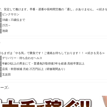
帯で、安定して働けます。早番・遅番や長時間労働の「通し」がありません。
≪続き
ピンクサロン
18歳～35歳位まで
25万～
池袋
店
者もまずは「やる気」で勝負です！ご連絡お待ちしております！！
≪続きを見る≫
デリバリー・待ち合わせヘルス
年齢24以上の男女にて・普通免許取得後3年を経過 高校卒業以上
店長・幹部候補 月給 25万円以上（研修期間あり）
五反田
ューズ-