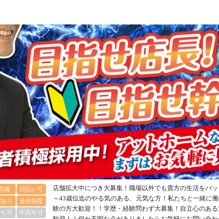
店舗拡大中につき大募集！職場以外でも貴方の生活をバッ
完備
日払い可
～43歳位迄のやる気のある、元気な方！私たちと一緒に
与あり
歩合制度
験の方大歓迎！！学歴・経験問わず大募集！自立心のある
持ち可
中高年可
歓迎！！何か不明な点がありましたらお気軽にお問い合わ