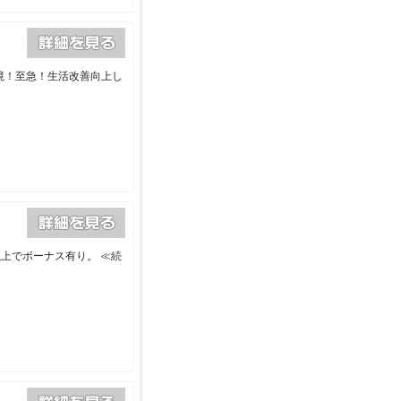
境！至急！生活改善向上し
以上でボーナス有り。
≪続