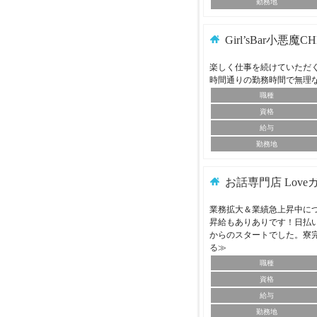
勤務地
Girl’sBar小悪魔C
楽しく仕事を続けていただ
時間通りの勤務時間で無理
職種
資格
給与
勤務地
お話専門店 Love
業務拡大＆業績急上昇中に
昇給もありありです！日払
からのスタートでした。寮
る≫
職種
資格
給与
勤務地