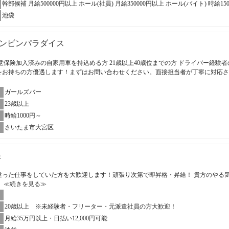
幹部候補 月給500000円以上 ホール(社員) 月給350000円以上 ホール(バイト) 時給15
池袋
ンビンパラダイス
意保険加入済みの自家用車を持込める方 21歳以上40歳位までの方 ドライバー経験者
をお持ちの方優遇します！まずはお問い合わせください。面接担当者が丁寧に対応
ガールズバー
23歳以上
時給1000円～
さいたま市大宮区
娘
違った仕事をしていた方を大歓迎します！頑張り次第で即昇格・昇給！ 貴方のやる
。
≪続きを見る≫
20歳以上 ※未経験者・フリーター・元派遣社員の方大歓迎！
月給35万円以上・日払い12,000円可能