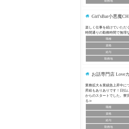
勤務地
Girl’sBar小悪魔C
楽しく仕事を続けていただ
時間通りの勤務時間で無理
職種
資格
給与
勤務地
お話専門店 Love
業務拡大＆業績急上昇中に
昇給もありありです！日払
からのスタートでした。寮
る≫
職種
資格
給与
勤務地