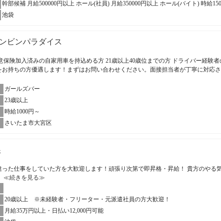
幹部候補 月給500000円以上 ホール(社員) 月給350000円以上 ホール(バイト) 時給15
池袋
ンビンパラダイス
意保険加入済みの自家用車を持込める方 21歳以上40歳位までの方 ドライバー経験者
をお持ちの方優遇します！まずはお問い合わせください。面接担当者が丁寧に対応
ガールズバー
23歳以上
時給1000円～
さいたま市大宮区
娘
違った仕事をしていた方を大歓迎します！頑張り次第で即昇格・昇給！ 貴方のやる
。
≪続きを見る≫
20歳以上 ※未経験者・フリーター・元派遣社員の方大歓迎！
月給35万円以上・日払い12,000円可能