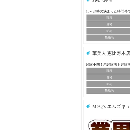
PM池袋店
15～24時の決まった時間
職種
資格
給与
勤務地
華美人 恵比寿本
経験不問！未経験者も経験
職種
資格
給与
勤務地
M’sQ’s-エムズキ