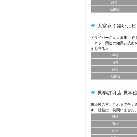
給与
勤務地
大宮発！凄いよビ
ドライバーさん大募集！ 任
ーネット関連の知識と技術
きを見る≫
職種
資格
給与
勤務地
見学許可店 見学
未経験の方、これまで全く
す！経験は一切問いません
職種
資格
給与