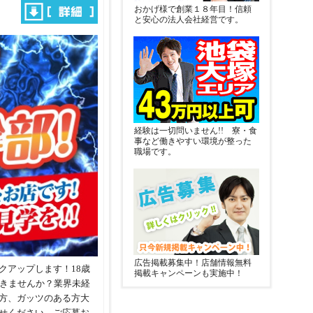
おかげ様で創業１８年目！信頼
と安心の法人会社経営です。
経験は一切問いません!! 寮・食
事など働きやすい環境が整った
職場です。
広告掲載募集中！店舗情報無料
クアップします！18歳
掲載キャンペーンも実施中！
働きませんか？業界未経
方、ガッツのある方大
せください。ご応募お