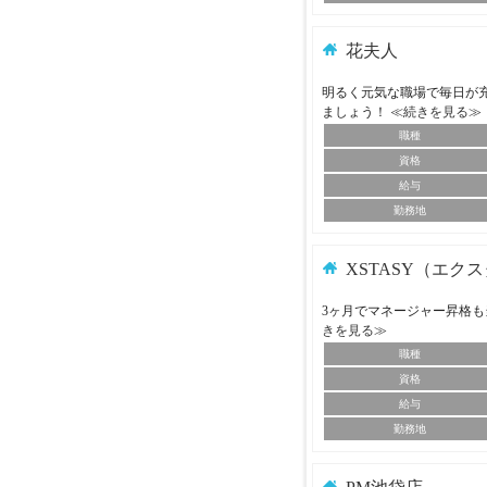
花夫人
明るく元気な職場で毎日が
ましょう！
≪続きを見る≫
職種
資格
給与
勤務地
XSTASY（エク
3ヶ月でマネージャー昇格も
きを見る≫
職種
資格
給与
勤務地