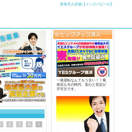
新着求人店舗|【メンズパピハロ】
一発逆転なんてもう古い！！風
俗店も今の時代、安心と安定が
不可欠です。
5
6
7
8
9