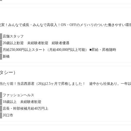
充実！みんなで成長・みんなで高収入！ON・OFFのメリハリのついた働きやすい環
店舗スタッフ
20歳以上歓迎 未経験者歓迎 経験者優遇
月給250,000円以上スタート（月給400,000円以上可能） ■昇給・昇格随時
新橋
スタシー）
当たり前！当店西原君（26)は2.5ヶ月で昇格しました！ 途中から社保あり。一年
ファッションヘルス
18歳以上 未経験者歓迎
店長・幹部候補月給40万円上
川口市