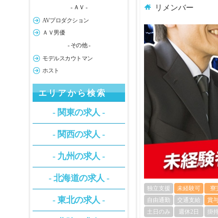
リメンバー
- ＡＶ -
AVプロダクション
ＡＶ男優
- その他 -
モデルスカウトマン
ホスト
エリアから検索
- 関東の求人 -
- 関西の求人 -
- 九州の求人 -
- 北海道の求人 -
独立支援
未経験可
寮
- 東北の求人 -
自由通勤
交通支給
賞
土日のみ
週休2日
掛