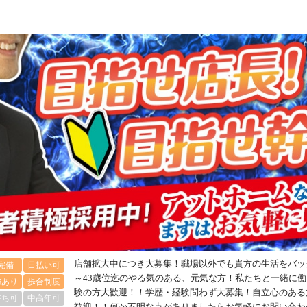
店舗拡大中につき大募集！職場以外でも貴方の生活をバッ
完備
日払い可
～43歳位迄のやる気のある、元気な方！私たちと一緒に
与あり
歩合制度
験の方大歓迎！！学歴・経験問わず大募集！自立心のある
持ち可
中高年可
歓迎！！何か不明な点がありましたらお気軽にお問い合わ