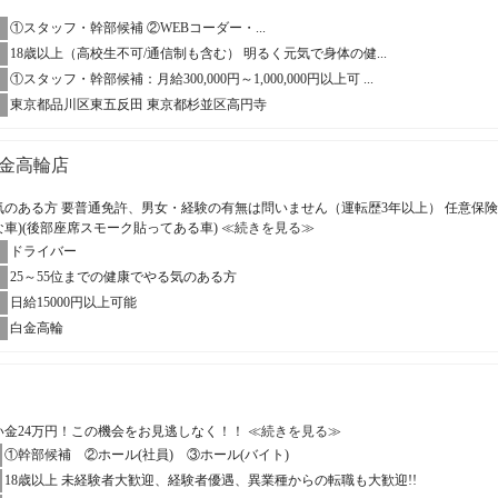
①スタッフ・幹部候補 ②WEBコーダー・...
18歳以上（高校生不可/通信制も含む） 明るく元気で身体の健...
①スタッフ・幹部候補：月給300,000円～1,000,000円以上可 ...
東京都品川区東五反田 東京都杉並区高円寺
金高輪店
る気のある方 要普通免許、男女・経験の有無は問いません（運転歴3年以上） 任意保
な車)(後部座席スモーク貼ってある車)
≪続きを見る≫
ドライバー
25～55位までの健康でやる気のある方
日給15000円以上可能
白金高輪
い金24万円！この機会をお見逃しなく！！
≪続きを見る≫
①幹部候補 ②ホール(社員) ③ホール(バイト)
18歳以上 未経験者大歓迎、経験者優遇、異業種からの転職も大歓迎!!