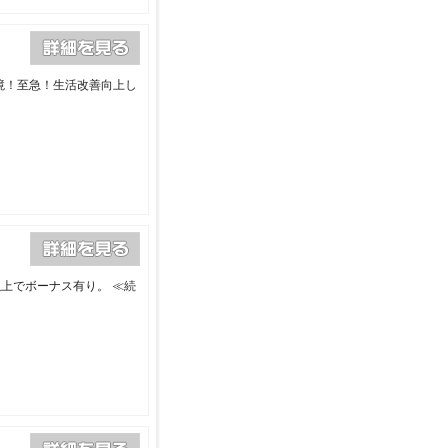
境！至急！生活改善向上し
以上でボーナス有り。
≪続