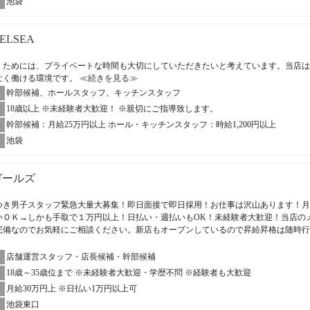
池袋
HELSEA
くためには、プライベートな時間も大切にしていただきたいと考えています。当店は
なく働ける環境です。
≪続きを見る≫
幹部候補、ホールスタッフ、キッチンスタッフ
18歳以上 ※未経験者大歓迎！ ※親切にご指導致します。
幹部候補：月給25万円以上 ホール・キッチンスタッフ：時給1,200円以上
池袋
ガールズ
つき男子スタッフ緊急大量大募集！即日面接で即日採用！お仕事は沢山あります！月
いＯＫ→しかも手取で１万円以上！日払い・週払いもOK！未経験者大歓迎！当店の
完備なのでお気軽にご相談ください。新店もオープンしているので昇給昇格は随時
店舗運営スタッフ・店長候補・幹部候補
18歳～35歳位まで ※未経験者大歓迎・学歴不問 ※経験者も大歓迎
月給30万円上 ※日払い1万円以上可
池袋東口