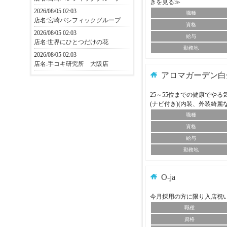
きを見る≫
2026/08/05 02:03
職種
店名:
宮崎パシフィックグループ
資格
2026/08/05 02:03
給与
店名:
世界にひとつだけの花
勤務地
2026/08/05 02:03
店名:
手コキ研究所 大阪店
アロマガーデン白
25～55位までの健康でや
(ナビ付き)(内装、外装綺麗
職種
資格
給与
勤務地
O-ja
今月採用の方に限り入店祝
職種
資格