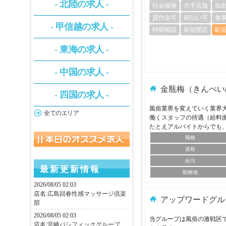
- 北陸の求人 -
社会保険
大手店舗
自
貸付金可
前払い可
食
- 甲信越の求人 -
時間相談
新規開店
駅
- 東海の求人 -
- 中国の求人 -
金瓶梅（きんぺい
- 四国の求人 -
風俗業界を変えていく業界
全てのエリア
働くスタッフの待遇（給料
たとえアルバイトからでも
職種
資格
給与
最新更新情報
勤務地
2026/08/05 02:03
店名:
広島回春性感マッサージ倶楽
アップワードグル
部
2026/08/05 02:03
当グループは風俗の激戦区で
店名:
宮崎パシフィックグループ