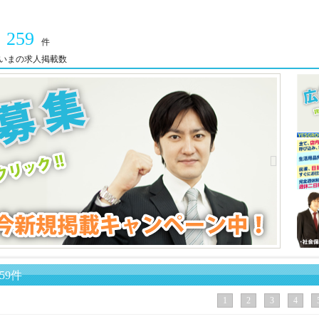
259
件
いまの求人掲載数
59件
1
2
3
4