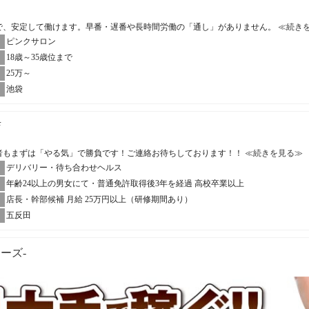
帯で、安定して働けます。早番・遅番や長時間労働の「通し」がありません。
≪続き
ピンクサロン
18歳～35歳位まで
25万～
池袋
店
者もまずは「やる気」で勝負です！ご連絡お待ちしております！！
≪続きを見る≫
デリバリー・待ち合わせヘルス
年齢24以上の男女にて・普通免許取得後3年を経過 高校卒業以上
店長・幹部候補 月給 25万円以上（研修期間あり）
五反田
ューズ-