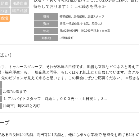
由勤務
服装自由
待ちしております！！ ...
≪続きを見る≫
事つき
曜日相談
職種
幹部候補、店長候補、店舗スタッフ
近職場
資格
18歳～43歳位迄 やる気、元気な方
給与
月給250,000円～400,000円以上＋出来高
勤務地
上野御徒町
ばい）
大手、トゥルースグループ。それが私達の目標です。風俗も立派なビジネスと考えて
面・福利厚生）も、一般企業と同等、もしくはそれ以上だと自負しています。当グル
、先のビジョンが見えて来ると思います。この機会にぜひご応募ください。
≪続き
20歳?35歳まで
１ アルバイトスタッフ 時給１，０００円～（土日祝１，３...
川崎市川崎区堀之内町
ープ
ある五反田に6店舗、高円寺に1店舗と、他にも様々な業種で 急成長を遂げる15社