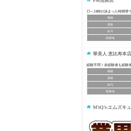
PM池袋店
15～24時の決まった時間
職種
資格
給与
勤務地
華美人 恵比寿本
経験不問！未経験者も経験
職種
資格
給与
勤務地
M’sQ’s-エムズキ