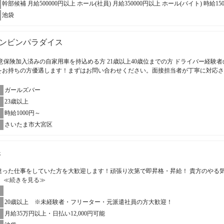
幹部候補 月給500000円以上 ホール(社員) 月給350000円以上 ホール(バイト) 時給15
池袋
ンビンパラダイス
意保険加入済みの自家用車を持込める方 21歳以上40歳位までの方 ドライバー経験者
をお持ちの方優遇します！まずはお問い合わせください。面接担当者が丁寧に対応
ガールズバー
23歳以上
時給1000円～
さいたま市大宮区
娘
違った仕事をしていた方を大歓迎します！頑張り次第で即昇格・昇給！ 貴方のやる
。
≪続きを見る≫
20歳以上 ※未経験者・フリーター・元派遣社員の方大歓迎！
月給35万円以上・日払い12,000円可能