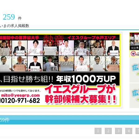
259
件
いまの求人掲載数
59件
1
2
3
4