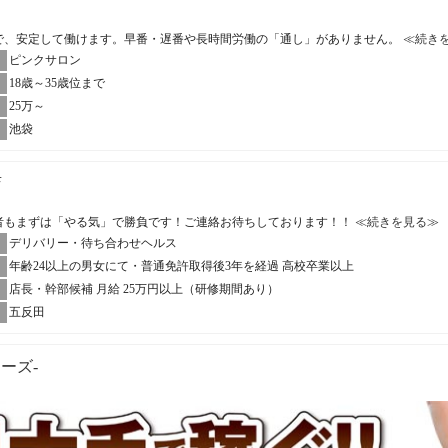
帯で、安定して働けます。早番・遅番や長時間労働の「通し」がありません。
≪続き
ピンクサロン
18歳～35歳位まで
25万～
池袋
店
者もまずは「やる気」で勝負です！ご連絡お待ちしております！！
≪続きを見る≫
デリバリー・待ち合わせヘルス
年齢24以上の男女にて・普通免許取得後3年を経過 高校卒業以上
店長・幹部候補 月給 25万円以上（研修期間あり）
五反田
ューズ-