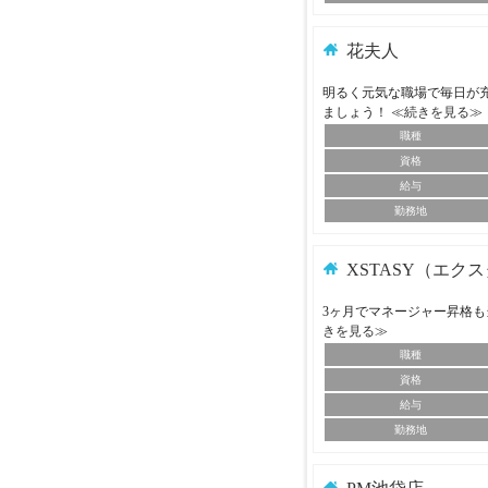
花夫人
明るく元気な職場で毎日が
ましょう！
≪続きを見る≫
職種
資格
給与
勤務地
XSTASY（エク
3ヶ月でマネージャー昇格も
きを見る≫
職種
資格
給与
勤務地