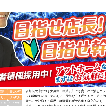
店舗拡大中につき大募集！職場以外でも貴方の生活をバッ
完備
日払い可
～43歳位迄のやる気のある、元気な方！私たちと一緒に
与あり
歩合制度
験の方大歓迎！！学歴・経験問わず大募集！自立心のある
持ち可
中高年可
歓迎！！何か不明な点がありましたらお気軽にお問い合わ