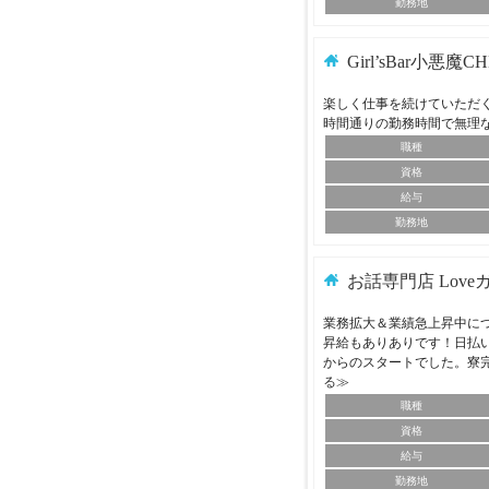
勤務地
Girl’sBar小悪魔C
楽しく仕事を続けていただ
時間通りの勤務時間で無理
職種
資格
給与
勤務地
お話専門店 Love
業務拡大＆業績急上昇中に
昇給もありありです！日払
からのスタートでした。寮
る≫
職種
資格
給与
勤務地