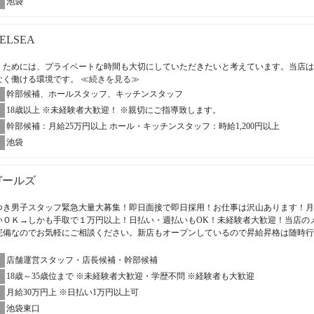
池袋
HELSEA
くためには、プライベートな時間も大切にしていただきたいと考えています。当店は
なく働ける環境です。
≪続きを見る≫
幹部候補、ホールスタッフ、キッチンスタッフ
18歳以上 ※未経験者大歓迎！ ※親切にご指導致します。
幹部候補：月給25万円以上 ホール・キッチンスタッフ：時給1,200円以上
池袋
ガールズ
つき男子スタッフ緊急大量大募集！即日面接で即日採用！お仕事は沢山あります！月
いＯＫ→しかも手取で１万円以上！日払い・週払いもOK！未経験者大歓迎！当店の
完備なのでお気軽にご相談ください。新店もオープンしているので昇給昇格は随時
店舗運営スタッフ・店長候補・幹部候補
18歳～35歳位まで ※未経験者大歓迎・学歴不問 ※経験者も大歓迎
月給30万円上 ※日払い1万円以上可
池袋東口