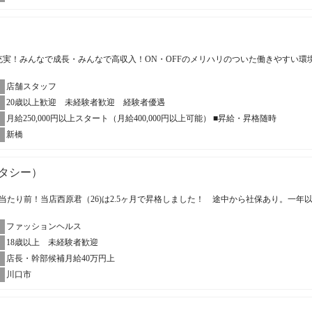
充実！みんなで成長・みんなで高収入！ON・OFFのメリハリのついた働きやすい環
店舗スタッフ
20歳以上歓迎 未経験者歓迎 経験者優遇
月給250,000円以上スタート（月給400,000円以上可能） ■昇給・昇格随時
新橋
スタシー）
当たり前！当店西原君（26)は2.5ヶ月で昇格しました！ 途中から社保あり。一年
ファッションヘルス
18歳以上 未経験者歓迎
店長・幹部候補月給40万円上
川口市