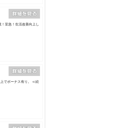
境！至急！生活改善向上し
以上でボーナス有り。
≪続