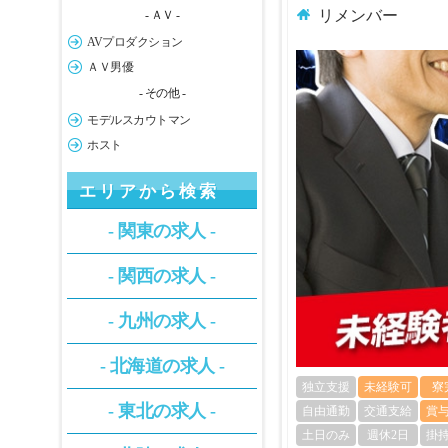
リメンバー
- ＡＶ -
AVプロダクション
ＡＶ男優
- その他 -
モデルスカウトマン
ホスト
エリアから検索
- 関東の求人 -
- 関西の求人 -
- 九州の求人 -
- 北海道の求人 -
独立支援
未経験可
寮
- 東北の求人 -
自由通勤
交通支給
賞
土日のみ
週休2日
掛