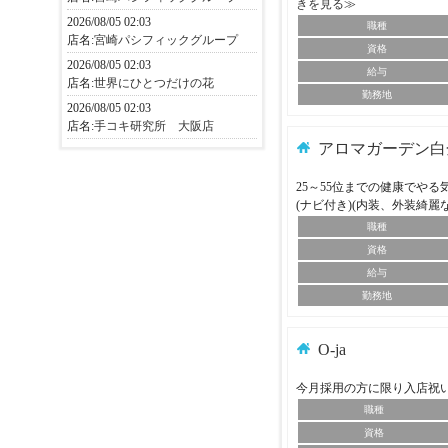
きを見る≫
2026/08/05 02:03
職種
店名:
宮崎パシフィックグループ
資格
2026/08/05 02:03
給与
店名:
世界にひとつだけの花
勤務地
2026/08/05 02:03
店名:
手コキ研究所 大阪店
アロマガーデン白
25～55位までの健康でや
(ナビ付き)(内装、外装綺麗
職種
資格
給与
勤務地
O-ja
今月採用の方に限り入店祝
職種
資格