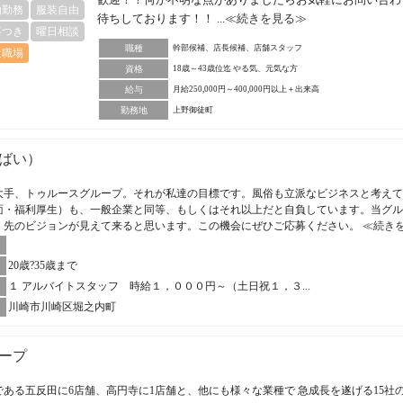
由勤務
服装自由
待ちしております！！ ...
≪続きを見る≫
事つき
曜日相談
職種
幹部候補、店長候補、店舗スタッフ
近職場
資格
18歳～43歳位迄 やる気、元気な方
給与
月給250,000円～400,000円以上＋出来高
勤務地
上野御徒町
ばい）
大手、トゥルースグループ。それが私達の目標です。風俗も立派なビジネスと考えて
面・福利厚生）も、一般企業と同等、もしくはそれ以上だと自負しています。当グル
、先のビジョンが見えて来ると思います。この機会にぜひご応募ください。
≪続き
20歳?35歳まで
１ アルバイトスタッフ 時給１，０００円～（土日祝１，３...
川崎市川崎区堀之内町
ープ
ある五反田に6店舗、高円寺に1店舗と、他にも様々な業種で 急成長を遂げる15社