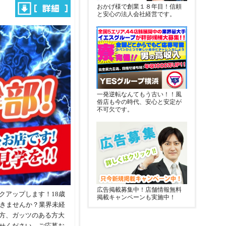
おかげ様で創業１８年目！信頼
と安心の法人会社経営です。
一発逆転なんてもう古い！！風
俗店も今の時代、安心と安定が
不可欠です。
広告掲載募集中！店舗情報無料
クアップします！18歳
掲載キャンペーンも実施中！
働きませんか？業界未経
方、ガッツのある方大
せください。ご応募お