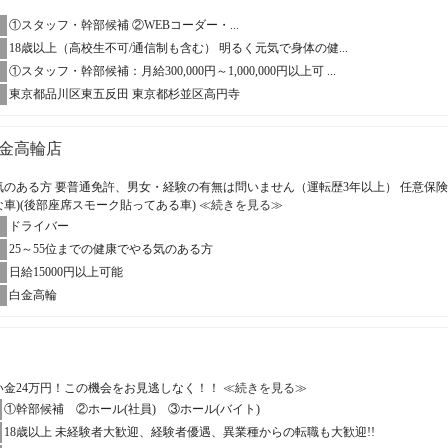
①スタッフ・幹部候補 ②WEBコーダー・...
18歳以上（高校生不可/通信制も含む） 明るく元気で身体の健...
①スタッフ・幹部候補：月給300,000円～1,000,000円以上可 ...
東京都品川区東五反田 東京都杉並区高円寺
金高輪店
る気のある方 要普通免許、男女・経験の有無は問いません（運転歴3年以上） 任意保
な車)(後部座席スモーク貼ってある車)
≪続きを見る≫
ドライバー
25～55位までの健康でやる気のある方
日給15000円以上可能
白金高輪
い金24万円！この機会をお見逃しなく！！
≪続きを見る≫
①幹部候補 ②ホール(社員) ③ホール(バイト)
18歳以上 未経験者大歓迎、経験者優遇、異業種からの転職も大歓迎!!