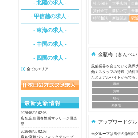
- 北陸の求人 -
社会保険
大手店舗
自
貸付金可
前払い可
食
- 甲信越の求人 -
時間相談
新規開店
駅
- 東海の求人 -
- 中国の求人 -
金瓶梅（きんぺい
- 四国の求人 -
風俗業界を変えていく業界
全てのエリア
働くスタッフの待遇（給料
たとえアルバイトからでも
職種
資格
給与
最新更新情報
勤務地
2026/08/05 02:03
店名:
広島回春性感マッサージ倶楽
アップワードグル
部
2026/08/05 02:03
当グループは風俗の激戦区で
店名:
宮崎パシフィックグループ