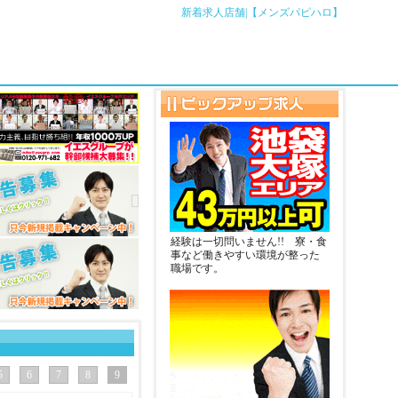
新着求人店舗|【メンズパピハロ】
経験は一切問いません!! 寮・食
事など働きやすい環境が整った
職場です。
5
6
7
8
9