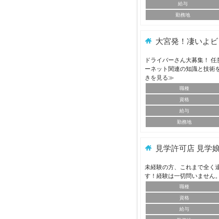
給与
勤務地
大宮発！凄いよビ
ドライバーさん大募集！ 任
ーネット関連の知識と技術
きを見る≫
職種
資格
給与
勤務地
見学許可店 見学
未経験の方、これまで全く
す！経験は一切問いません
職種
資格
給与