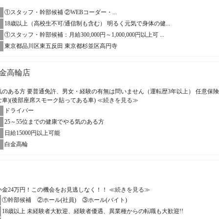
①スタッフ・幹部候補 ②WEBコーダー・...
18歳以上（高校生不可/通信制も含む） 明るく元気で身体の健...
①スタッフ・幹部候補：月給300,000円～1,000,000円以上可 ...
東京都品川区東五反田 東京都杉並区高円寺
金高輪店
る気のある方 要普通免許、男女・経験の有無は問いません（運転歴3年以上） 任意保
な車)(後部座席スモーク貼ってある車)
≪続きを見る≫
ドライバー
25～55位までの健康でやる気のある方
日給15000円以上可能
白金高輪
い金24万円！この機会をお見逃しなく！！
≪続きを見る≫
①幹部候補 ②ホール(社員) ③ホール(バイト)
18歳以上 未経験者大歓迎、経験者優遇、異業種からの転職も大歓迎!!