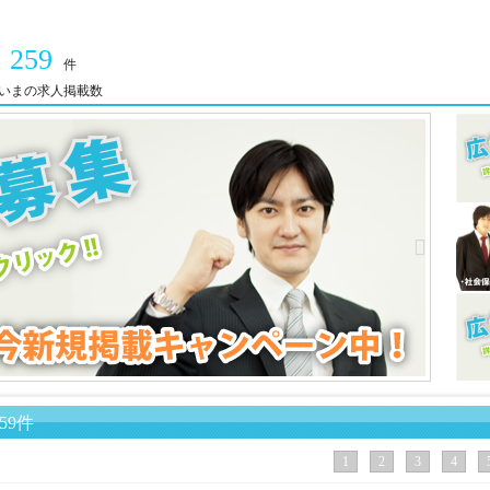
259
件
いまの求人掲載数
59件
1
2
3
4