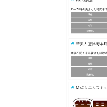
PM池袋店
15～24時の決まった時間
職種
資格
給与
勤務地
華美人 恵比寿本
経験不問！未経験者も経験
職種
資格
給与
勤務地
M’sQ’s-エムズキ