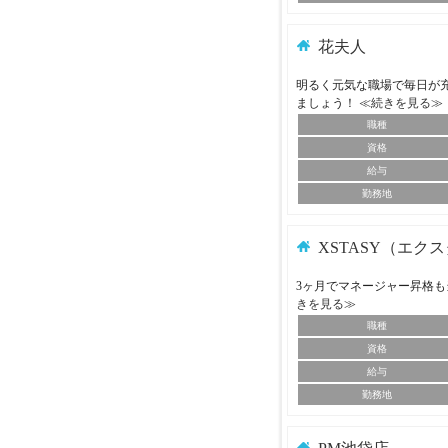
花夫人
明るく元気な職場で毎日が
ましょう！
≪続きを見る≫
職種
資格
給与
勤務地
XSTASY（エク
3ヶ月でマネージャー昇格も
きを見る≫
職種
資格
給与
勤務地