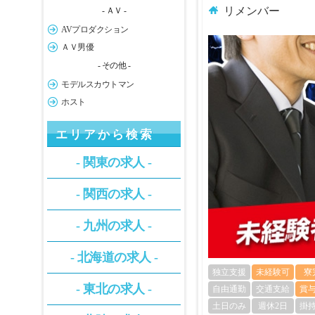
リメンバー
- ＡＶ -
AVプロダクション
ＡＶ男優
- その他 -
モデルスカウトマン
ホスト
エリアから検索
- 関東の求人 -
- 関西の求人 -
- 九州の求人 -
- 北海道の求人 -
独立支援
未経験可
寮
- 東北の求人 -
自由通勤
交通支給
賞
土日のみ
週休2日
掛