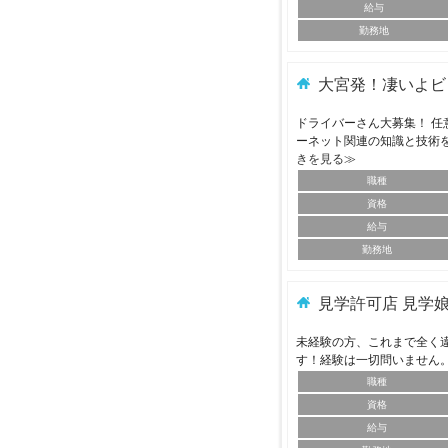
給与
勤務地
大宮発！凄いよビ
ドライバーさん大募集！ 任
ーネット関連の知識と技術
きを見る≫
職種
資格
給与
勤務地
見学許可店 見学
未経験の方、これまで全く
す！経験は一切問いません
職種
資格
給与