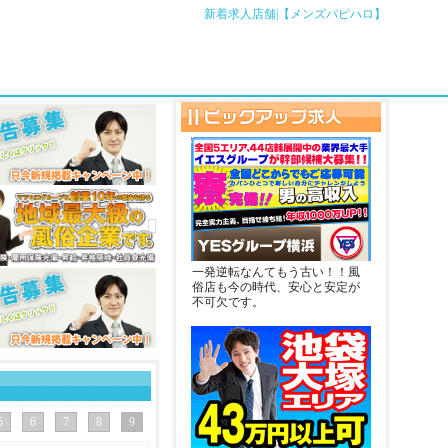
新着求人店舗|【メンズパピハロ】
一発逆転なんてもう古い！！風
俗店も今の時代、安心と安定が
不可欠です。
5
6
7
8
9