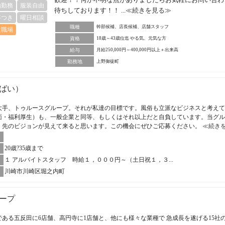
由勤務
服装自由
待ちしております！！ ...
≪続きを見る≫
事つき
曜日相談
職種
幹部候補、店長候補、店舗スタッフ
近職場
資格
18歳～43歳位迄 やる気、元気な方
給与
月給250,000円～400,000円以上＋出来高
勤務地
上野御徒町
ばい）
大手、トゥルースグループ。それが私達の目標です。風俗も立派なビジネスと考えて
面・福利厚生）も、一般企業と同等、もしくはそれ以上だと自負しています。当グル
、先のビジョンが見えて来ると思います。この機会にぜひご応募ください。
≪続き
20歳?35歳まで
１ アルバイトスタッフ 時給１，０００円～（土日祝１，３...
川崎市川崎区堀之内町
ープ
ある五反田に6店舗、高円寺に1店舗と、他にも様々な業種で 急成長を遂げる15社