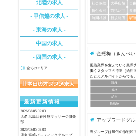
- 北陸の求人 -
社会保険
大手店舗
自
貸付金可
前払い可
食
- 甲信越の求人 -
時間相談
新規開店
駅
- 東海の求人 -
- 中国の求人 -
金瓶梅（きんぺい
- 四国の求人 -
風俗業界を変えていく業界
全てのエリア
働くスタッフの待遇（給料
たとえアルバイトからでも
職種
資格
給与
最新更新情報
勤務地
2026/08/05 02:03
店名:
広島回春性感マッサージ倶楽
アップワードグル
部
2026/08/05 02:03
当グループは風俗の激戦区で
店名:
宮崎パシフィックグループ