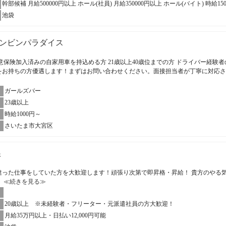
幹部候補 月給500000円以上 ホール(社員) 月給350000円以上 ホール(バイト) 時給15
池袋
ンビンパラダイス
意保険加入済みの自家用車を持込める方 21歳以上40歳位までの方 ドライバー経験者
をお持ちの方優遇します！まずはお問い合わせください。面接担当者が丁寧に対応
ガールズバー
23歳以上
時給1000円～
さいたま市大宮区
娘
違った仕事をしていた方を大歓迎します！頑張り次第で即昇格・昇給！ 貴方のやる
。
≪続きを見る≫
20歳以上 ※未経験者・フリーター・元派遣社員の方大歓迎！
月給35万円以上・日払い12,000円可能