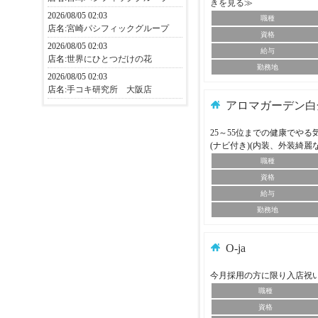
きを見る≫
2026/08/05 02:03
職種
店名:
宮崎パシフィックグループ
資格
2026/08/05 02:03
給与
店名:
世界にひとつだけの花
勤務地
2026/08/05 02:03
店名:
手コキ研究所 大阪店
アロマガーデン白
25～55位までの健康でや
(ナビ付き)(内装、外装綺麗
職種
資格
給与
勤務地
O-ja
今月採用の方に限り入店祝
職種
資格