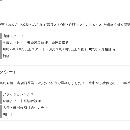
充実！みんなで成長・みんなで高収入！ON・OFFのメリハリのついた働きやすい環
店舗スタッフ
20歳以上歓迎 未経験者歓迎 経験者優遇
月給250,000円以上スタート（月給400,000円以上可能） ■昇給・昇格随時
新橋
スタシー）
当たり前！当店西原君（26)は2.5ヶ月で昇格しました！ 途中から社保あり。一年
ファッションヘルス
18歳以上 未経験者歓迎
店長・幹部候補月給40万円上
川口市