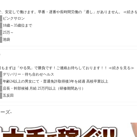
帯で、安定して働けます。早番・遅番や長時間労働の「通し」がありません。
≪続き
ピンクサロン
18歳～35歳位まで
25万～
池袋
店
者もまずは「やる気」で勝負です！ご連絡お待ちしております！！
≪続きを見る≫
デリバリー・待ち合わせヘルス
年齢24以上の男女にて・普通免許取得後3年を経過 高校卒業以上
店長・幹部候補 月給 25万円以上（研修期間あり）
五反田
ューズ-