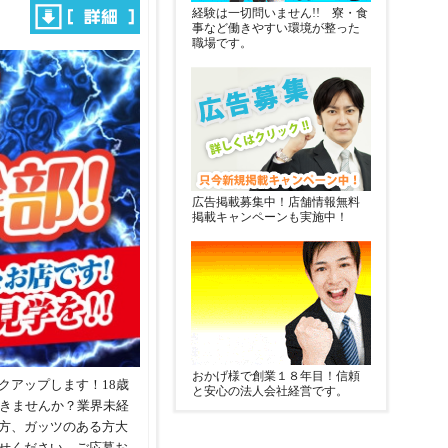
経験は一切問いません!! 寮・食
事など働きやすい環境が整った
職場です。
広告掲載募集中！店舗情報無料
掲載キャンペーンも実施中！
おかげ様で創業１８年目！信頼
クアップします！18歳
と安心の法人会社経営です。
働きませんか？業界未経
方、ガッツのある方大
せください。ご応募お