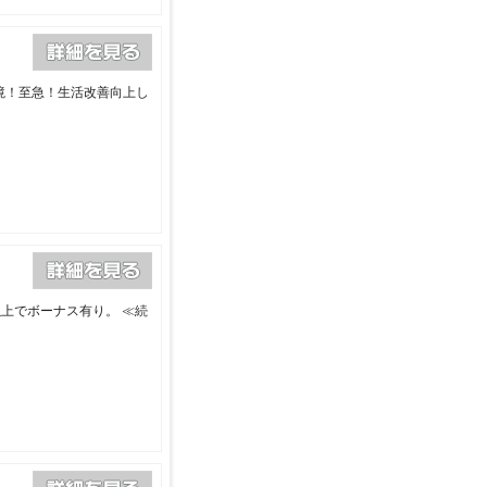
境！至急！生活改善向上し
以上でボーナス有り。
≪続