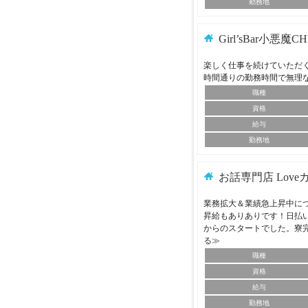
勤務地
Girl’sBar小悪魔C
楽しく仕事を続けていただ
時間通りの勤務時間で無理
職種
資格
給与
勤務地
お話専門店 Love
業務拡大＆業績急上昇中に
昇給もありありです！日払
からのスタートでした。寮
る≫
職種
資格
給与
勤務地