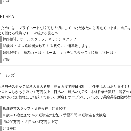
池袋
HELSEA
くためには、プライベートな時間も大切にしていただきたいと考えています。当店は
なく働ける環境です。
≪続きを見る≫
幹部候補、ホールスタッフ、キッチンスタッフ
18歳以上 ※未経験者大歓迎！ ※親切にご指導致します。
幹部候補：月給25万円以上 ホール・キッチンスタッフ：時給1,200円以上
池袋
ガールズ
つき男子スタッフ緊急大量大募集！即日面接で即日採用！お仕事は沢山あります！月
いＯＫ→しかも手取で１万円以上！日払い・週払いもOK！未経験者大歓迎！当店の
完備なのでお気軽にご相談ください。新店もオープンしているので昇給昇格は随時
店舗運営スタッフ・店長候補・幹部候補
18歳～35歳位まで ※未経験者大歓迎・学歴不問 ※経験者も大歓迎
月給30万円上 ※日払い1万円以上可
池袋東口