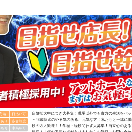
店舗拡大中につき大募集！職場以外でも貴方の生活をバッ
完備
日払い可
～43歳位迄のやる気のある、元気な方！私たちと一緒に
与あり
歩合制度
験の方大歓迎！！学歴・経験問わず大募集！自立心のある
持ち可
中高年可
歓迎！！何か不明な点がありましたらお気軽にお問い合わ